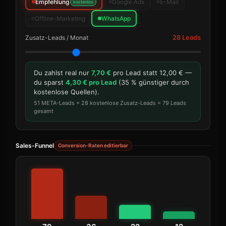
Empfehlung
Google Ads
E-Mail
kostenlos
Offline-Marketing
WhatsApp
28 Leads
Zusatz-Leads / Monat
Du zahlst real nur
7,70 €
pro Lead statt 12,00 € —
du sparst
4,30 € pro Lead
(35 % günstiger durch
kostenlose Quellen).
51 META-Leads + 28 kostenlose Zusatz-Leads = 79 Leads
gesamt
Sales-Funnel
Conversion-Raten editierbar