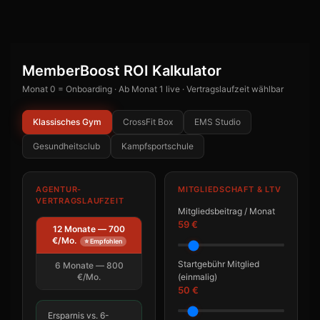
MemberBoost ROI Kalkulator
Monat 0 = Onboarding · Ab Monat 1 live · Vertragslaufzeit wählbar
Klassisches Gym
CrossFit Box
EMS Studio
Gesundheitsclub
Kampfsportschule
AGENTUR-
MITGLIEDSCHAFT & LTV
VERTRAGSLAUFZEIT
Mitgliedsbeitrag / Monat
59 €
12 Monate — 700
€/Mo.
⭐ Empfohlen
Startgebühr Mitglied
6 Monate — 800
€/Mo.
(einmalig)
50 €
Ersparnis vs. 6-