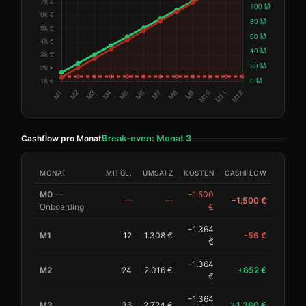
Break-even: Monat 3
Cashflow pro Monat
MONAT
MITGL.
UMSATZ
KOSTEN
CASHFLOW
M0
—
−1.500
—
—
−1.500 €
Onboarding
€
−1.364
M1
12
1.308 €
-56 €
€
−1.364
M2
24
2.016 €
+652 €
€
−1.364
M3
36
2.724 €
+1.360 €