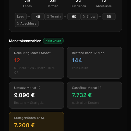
79
36
22
12
Leads
Termine
Erschienen
Abschlüsse
Lead
→
% Termin
→
% Show
→
% Abschluss
Monatskennzahlen
Kein Churn
Neue Mitglieder / Monat
Bestand nach 12 Mon.
12
144
51 Meta + 28 Zusatz · 15 %
kein Churn
CR
Umsatz Monat 12
Cashflow Monat 12
9.096 €
7.732 €
Bestand + Startgeb.
nach allen Kosten
Startgebühren 12 M.
7.200 €