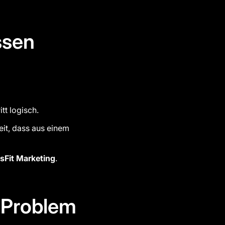
ssen
tt logisch.
eit, dass aus einem
sFit Marketing
.
s Problem