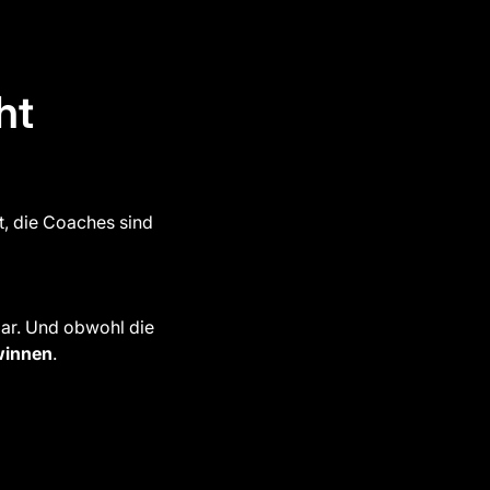
ht
, die Coaches sind
bar. Und obwohl die
ewinnen
.