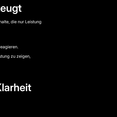
zeugt
lte, die nur Leistung
reagieren.
stung zu zeigen,
larheit