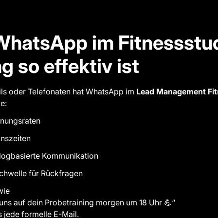
hatsApp im Fitnessstu
g so effektiv ist
ils oder Telefonaten hat WhatsApp im
Lead Management Fit
e:
fnungsraten
onszeiten
alogbasierte Kommunikation
hwelle für Rückfragen
wie
 uns auf dein Probetraining morgen um 18 Uhr 💪“
s jede formelle E-Mail.