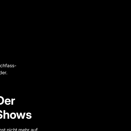
achfass-
der.
Der
-Shows
gst nicht mehr auf