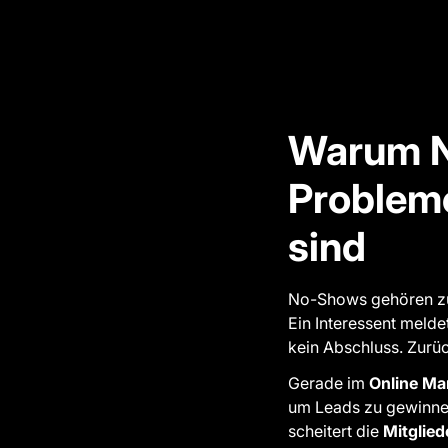
Warum N
Probleme
sind
No-Shows gehören zu d
Ein Interessent meldet
kein Abschluss. Zurüc
Gerade im
Online Mar
um Leads zu gewinnen,
scheitert die
Mitglie