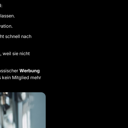
d:
elassen.
ation.
ht schnell nach
 weil sie nicht
assischer
Werbung
s kein Mitglied mehr