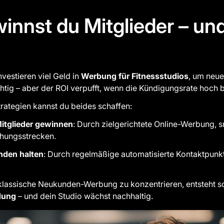
innst du Mitglieder – und
nvestieren viel Geld in
Werbung für Fitnessstudios
, um neu
htig – aber der ROI verpufft, wenn die Kündigungsrate hoch b
trategien kannst du beides schaffen:
Mitglieder gewinnen
: Durch zielgerichtete Online-Werbung,
chungsstrecken.
nden halten
: Durch regelmäßige automatisierte Kontaktpunk
e klassische Neukunden-Werbung zu konzentrieren, entsteht so
dung
– und dein Studio wächst nachhaltig.