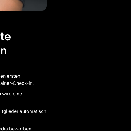
rte
en
den ersten
rainer-Check-in.
 wird eine
itglieder automatisch
Media beworben,